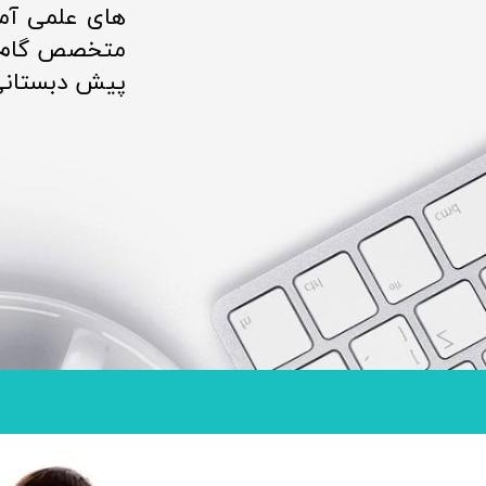
های علمی آمو
متخصص گام مو
پیش دبستانی 