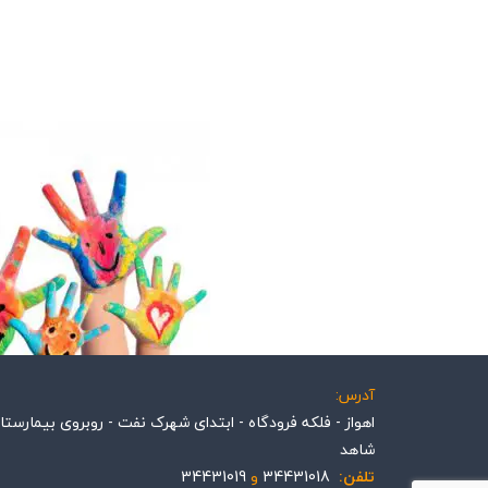
آدرس:
اهواز - فلکه فرودگاه - ابتدای شهرک نفت - روبروی بیمارستان
شاهد
تلفن:
34431018
و
34431019